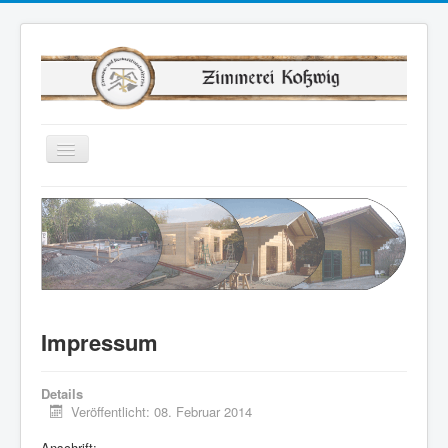
Navigation
an/aus
Home
Unsere Leistungen
Referenzen
Lieferanten
Downloads
Impressum
Kontakt
Details
Impressum
Veröffentlicht: 08. Februar 2014
Anschrift: